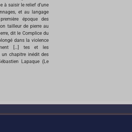
à saisir le relief d’une
onnages, et au langage
a première époque des
n tailleur de pierre au
erre, dit le Complice du
 plongé dans la violence
ement […] tes et les
un chapitre inédit des
Sébastien Lapaque (Le
©Jacques-René Martin – 2026