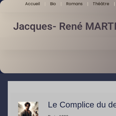
Accueil
Bio
Romans
Théâtre
Jacques- René MART
Le Complice du de