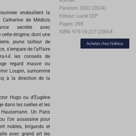
Roman
Parution: 2002 (2024)
isonnée endeuillent la
Editeur: Lucie CEP
e Catherine de Médicis
Pages: 298
dance secrète avec
ISBN: 979-10-227-2384-8
cette énigme, dont une
erre, jeune tailleur de
Acheter chez l'éditeur
e, s’empare de l’affaire
a-t-il les conseils de
range regard mauve ou
simir Loupin, surnommé
cq à la direction de la
ictor Hugo ou d’Eugène
 dans les ruelles et les
t Haussmann. Un Paris
 ou l’on assassine pour
nt nobles, brigands et
alle avec grand art les