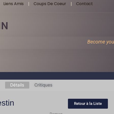
Liens Amis
Coups De Coeur
Contact
IN
Become you
Détails
Critiques
stin
Retour à la Liste