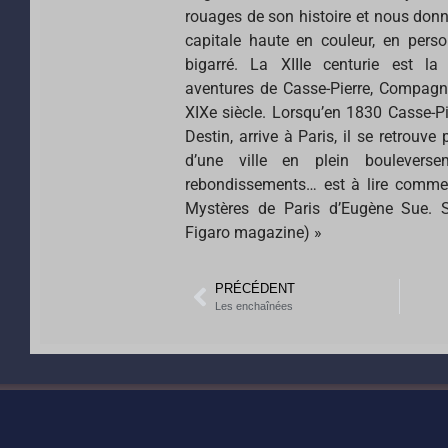
rouages de son histoire et nous donne 
capitale haute en couleur, en pers
bigarré. La XIIIe centurie est l
aventures de Casse-Pierre, Compagno
XIXe siècle. Lorsqu’en 1830 Casse-Pi
Destin, arrive à Paris, il se retrouve
d’une ville en plein boulevers
rebondissements… est à lire comme 
Mystères de Paris d’Eugène Sue. 
Figaro magazine) »
PRÉCÉDENT
Les enchaînées
Mentions légales