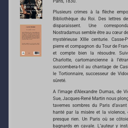
Paris, 1830.
Plusieurs crimes à la flèche empo
Bibliothèque du Roi. Des lettres d
disparaissent. Une correspon
Nostradamus semble être au cœur de 
mystérieuse XIIIe centurie. Casse-Pi
pierre et compagnon du Tour de Franc
et compte bien la résoudre. Suivr
Charlotte, cartomancienne à l’ét
succombera-t-il au chantage de Ca
le Tortionnaire, successeur de Vido
sûreté.
A l’image d’Alexandre Dumas, de V
Sue, Jacques-René Martin nous plonge
tavernes sombres du Paris d’avan
hanté par la misère et la violence,
presque rien. Un Paris où se côtoie
bagnards en cavale. L’auteur y inst