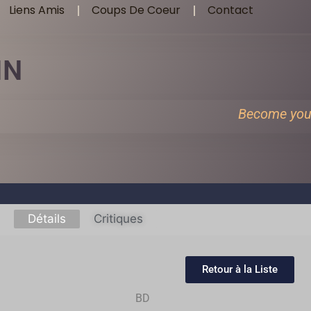
Liens Amis
Coups De Coeur
Contact
IN
Become you
Détails
Critiques
Retour à la Liste
BD