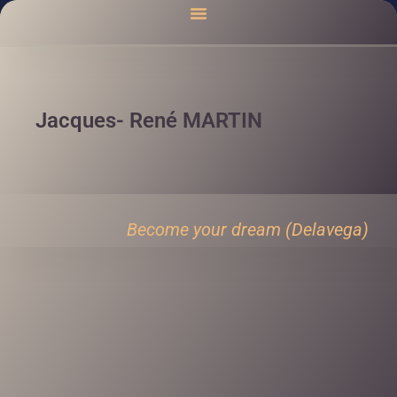
Jacques- René MARTIN
Become your dream (Delavega)